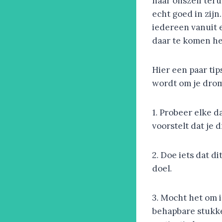
naar onszelf ter
echt goed in zijn
iedereen vanuit e
daar te komen h
Hier een paar ti
wordt om je dro
1. Probeer elke d
voorstelt dat je 
2. Doe iets dat d
doel.
3. Mocht het om i
behapbare stukken