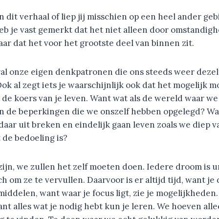
in dit verhaal of liep jij misschien op een heel ander ge
b je vast gemerkt dat het niet alleen door omstandig
ar dat het voor het grootste deel van binnen zit.
ral onze eigen denkpatronen die ons steeds weer dezelf
k al zegt iets je waarschijnlijk ook dat het mogelijk 
p de koers van je leven. Want wat als de wereld waar we 
an de beperkingen die we onszelf hebben opgelegd? Wa
daar uit breken en eindelijk gaan leven zoals we diep 
 de bedoeling is?
zijn, we zullen het zelf moeten doen. Iedere droom is u
h om ze te vervullen. Daarvoor is er altijd tijd, want je
d middelen, want waar je focus ligt, zie je mogelijkheden
ant alles wat je nodig hebt kun je leren. We hoeven al