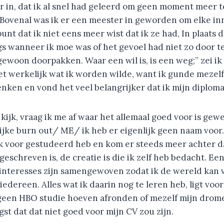
r in, dat ik al snel had geleerd om geen moment meer t
. Bovenal was ik er een meester in geworden om elke inn
unt dat ik niet eens meer wist dat ik ze had, In plaats d
gs wanneer ik moe was of het gevoel had niet zo door 
, gewoon doorpakken. Waar een wil is, is een weg;” zei i
iet werkelijk wat ik worden wilde, want ik gunde mezelf
nken en vond het veel belangrijker dat ik mijn diploma
 kijk, vraag ik me af waar het allemaal goed voor is gew
ijke burn out/ ME/ ik heb er eigenlijk geen naam voor
 voor gestudeerd heb en kom er steeds meer achter d
f geschreven is, de creatie is die ik zelf heb bedacht. Ee
 interesses zijn samengewoven zodat ik de wereld kan 
 iedereen. Alles wat ik daarin nog te leren heb, ligt voo
 geen HBO studie hoeven afronden of mezelf mijn dro
st dat dat niet goed voor mijn CV zou zijn.