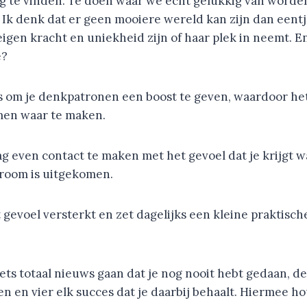
ug te vinden. Te doen waar we echt gelukkig van word
. Ik denk dat er geen mooiere wereld kan zijn dan eent
igen kracht en uniekheid zijn of haar plek in neemt. E
e?
ps om je denkpatronen een boost te geven, waardoor he
men waar te maken.
ag even contact te maken met het gevoel dat je krijgt w
droom is uitgekomen.
it gevoel versterkt en zet dagelijks een kleine praktische
ets totaal nieuws gaan dat je nog nooit hebt gedaan, de
 en vier elk succes dat je daarbij behaalt. Hiermee hou