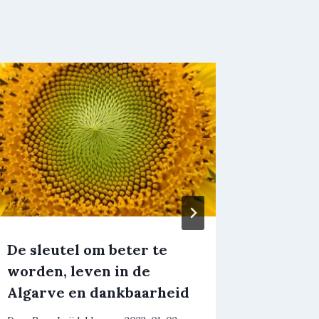
De sleutel om beter te
Hoe ik 
worden, leven in de
Corona
Algarve en dankbaarheid
Door
Rosa 