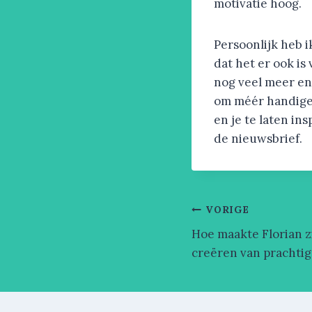
motivatie hoog.
Persoonlijk heb 
dat het er ook is
nog veel meer en
om méér handige t
en je te laten i
de nieuwsbrief.
Bericht
VORIGE
navigatie
Hoe maakte Florian z
creëren van prachtig