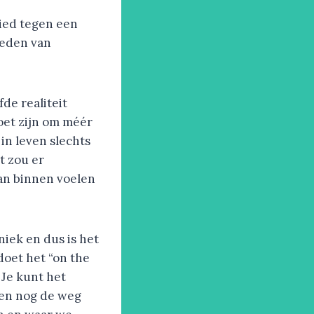
bied tegen een
heden van
de realiteit
moet zijn om méér
in leven slechts
t zou er
van binnen voelen
niek en dus is het
 doet het “on the
. Je kunt het
leen nog de weg