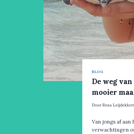
BLOG
De weg van 
mooier maa
Door
Rosa Leijdekker
Van jongs af aan
verwachtingen om