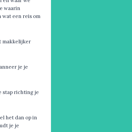
en en waar we
je waarin
n wat een reis om
t makkelijker
anneer je je
 stap richting je
el het dan op in
dt je je