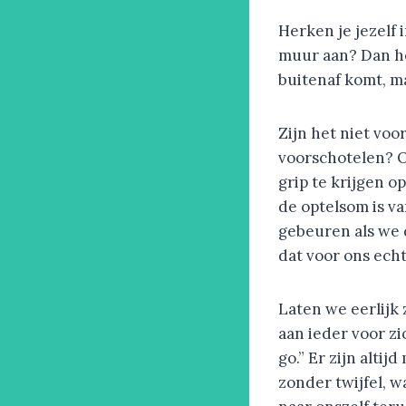
Herken je jezelf 
muur aan? Dan he
buitenaf komt, ma
Zijn het niet voo
voorschotelen? Oo
grip te krijgen o
de optelsom is v
gebeuren als we 
dat voor ons echt
Laten we eerlijk 
aan ieder voor zic
go.” Er zijn altij
zonder twijfel, w