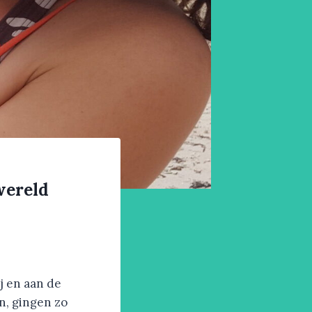
wereld
j en aan de
n, gingen zo