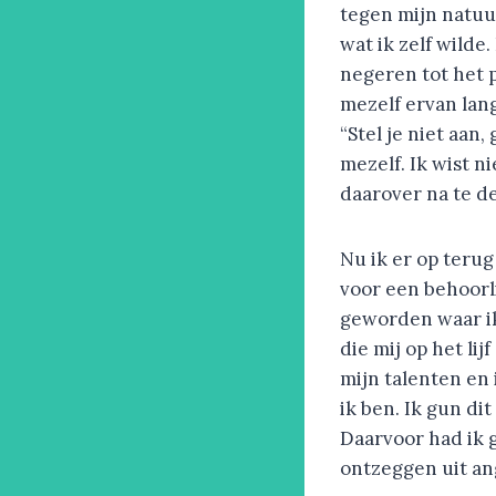
tegen mijn natuu
wat ik zelf wilde
negeren tot het p
mezelf ervan lan
“Stel je niet aan
mezelf. Ik wist n
daarover na te de
Nu ik er op terug
voor een behoorl
geworden waar ik
die mij op het lij
mijn talenten en
ik ben. Ik gun dit
Daarvoor had ik
ontzeggen uit ang