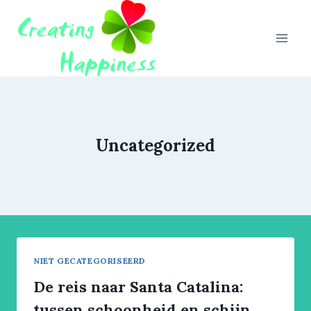
Doorgaan
naar
inhoud
Uncategorized
NIET GECATEGORISEERD
De reis naar Santa Catalina:
tussen schoonheid en schijn