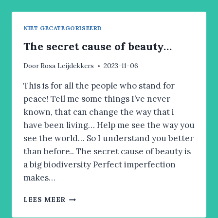
HELP
YOU
TO
NIET GECATEGORISEERD
RESET
YOURSELVE
The secret cause of beauty…
AND
LIVE
Door
Rosa Leijdekkers
2023-11-06
IN
THE
This is for all the people who stand for
MOMENT.
peace! Tell me some things I’ve never
known, that can change the way that i
have been living… Help me see the way you
see the world… So I understand you better
than before.. The secret cause of beauty is
a big biodiversity Perfect imperfection
makes…
THE
LEES MEER
SECRET
CAUSE