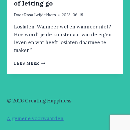
of letting go
Door
Rosa Leijdekkers
2023-06-19
Loslaten. Wanneer wel en wanneer niet?
Hoe wordt je de kunstenaar van de eigen
leven en wat heeft loslaten daarmee te
maken?
WAAROM
LEES MEER
LOSLATEN?
/
THE
POWER
OF
LETTING
© 2026 Creating Happiness
GO
Algemene voorwaarden