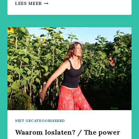
HOW
LEES MEER
TO
DEAL
WITH
UNCOMFORTABLE
FEELINGS?
NIET GECATEGORISEERD
Waarom loslaten? / The power