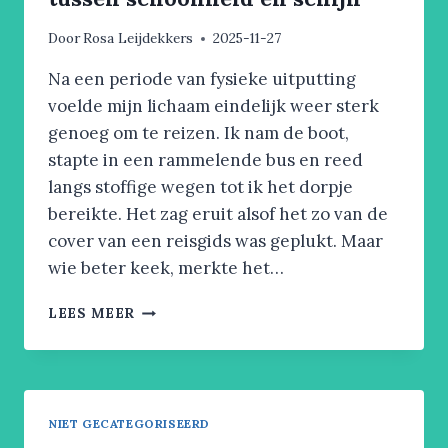
Door
Rosa Leijdekkers
2025-11-27
Na een periode van fysieke uitputting
voelde mijn lichaam eindelijk weer sterk
genoeg om te reizen. Ik nam de boot,
stapte in een rammelende bus en reed
langs stoffige wegen tot ik het dorpje
bereikte. Het zag eruit alsof het zo van de
cover van een reisgids was geplukt. Maar
wie beter keek, merkte het…
DE
LEES MEER
REIS
NAAR
SANTA
CATALINA:
TUSSEN
NIET GECATEGORISEERD
SCHOONHEID