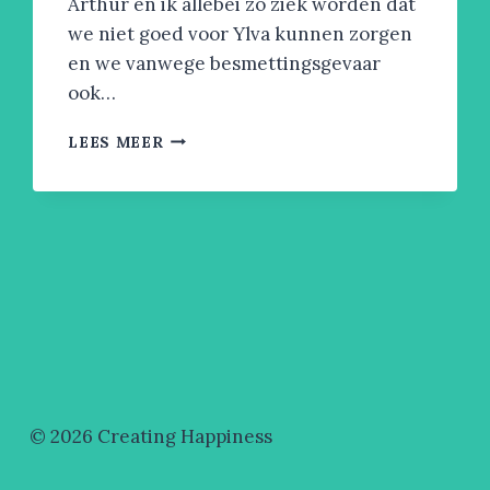
Arthur en ik allebei zo ziek worden dat
we niet goed voor Ylva kunnen zorgen
en we vanwege besmettingsgevaar
ook…
HOE
LEES MEER
IK
IN
DRIE
DAGEN
MIJN
CORONA
OVERWON
© 2026 Creating Happiness