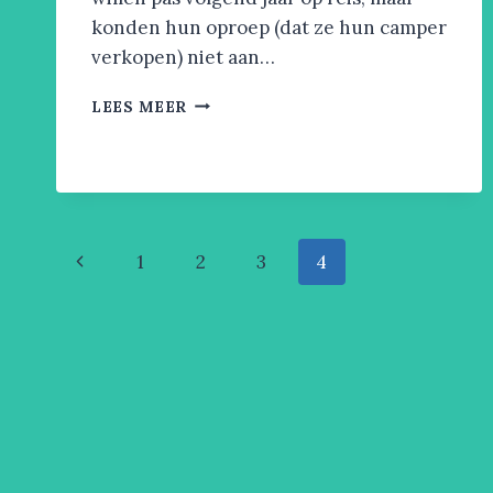
konden hun oproep (dat ze hun camper
verkopen) niet aan…
PROEFCAMPEREN
LEES MEER
Paginanavigatie
Vorige
1
2
3
4
pagina