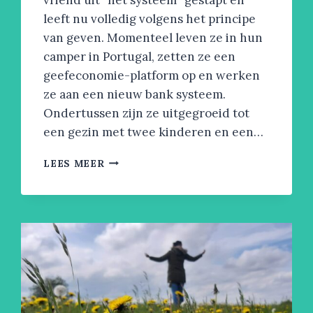
leeft nu volledig volgens het principe
van geven. Momenteel leven ze in hun
camper in Portugal, zetten ze een
geefeconomie-platform op en werken
ze aan een nieuw bank systeem.
Ondertussen zijn ze uitgegroeid tot
een gezin met twee kinderen en een…
HOE
LEES MEER
STAP
JE
UIT
HET
FINANCIËLE
SYSTEEM
OM
TE
LEVEN
VANUIT