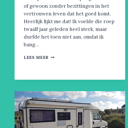
of gewoon zonder bezittingen in het
vertrouwen leven dat het goed komt.
Heerlijk lijkt me dat! Ik voelde die roep
twaalf jaar geleden heel sterk, maar
durfde het toen niet aan, omdat ik
bang…
COMPROMISLOOS
LEES MEER
JE
HART
VOLGEN,
HOE
DOE
JE
DAT?